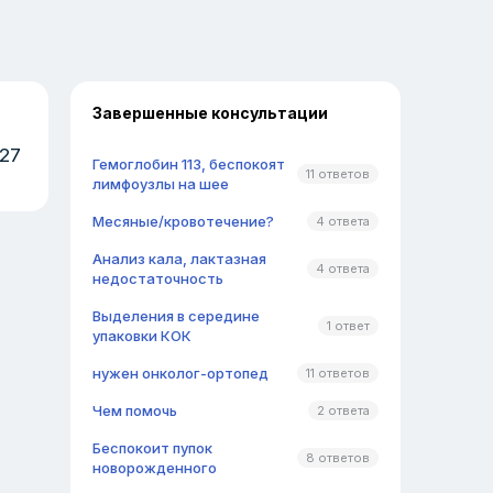
Завершенные консультации
 27
Гемоглобин 113, беспокоят
11 ответов
лимфоузлы на шее
Месяные/кровотечение?
4 ответа
Анализ кала, лактазная
4 ответа
недостаточность
Выделения в середине
1 ответ
упаковки КОК
нужен онколог-ортопед
11 ответов
Чем помочь
2 ответа
Беспокоит пупок
8 ответов
новорожденного