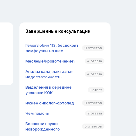
Завершенные консультации
Гемоглобин 113, беспокоят
11 ответов
лимфоузлы на шее
Месяные/кровотечение?
4 ответа
Анализ кала, лактазная
4 ответа
недостаточность
Выделения в середине
1 ответ
упаковки КОК
нужен онколог-ортопед
11 ответов
Чем помочь
2 ответа
Беспокоит пупок
8 ответов
новорожденного