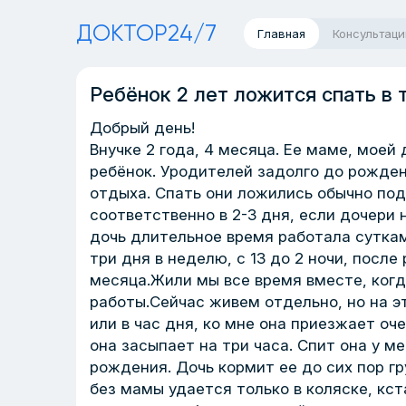
ДОКТОР24/7
Главная
Консультаци
Ребёнок 2 лет ложится спать в 
Добрый день!
Внучке 2 года, 4 месяца. Ее маме, моей 
ребёнок. Уродителей задолго до рожде
отдыха. Спать они ложились обычно под у
соответственно в 2-3 дня, если дочери 
дочь длительное время работала суткам
три дня в неделю, с 13 до 2 ночи, после
месяца.Жили мы все время вместе, когд
работы.Сейчас живем отдельно, но на эт
или в час дня, ко мне она приезжает очен
она засыпает на три часа. Спит она у ме
рождения. Дочь кормит ее до сих пор г
без мамы удается только в коляске, кст