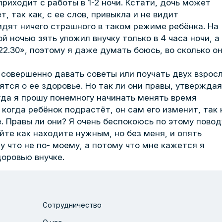
приходит с работы в 1-2 ночи. Кстати, дочь может
т, так как, с ее слов, привыкла и не видит
идят ничего страшного в таком режиме ребёнка. На
й ночью зять уложил внучку только в 4 часа ночи, а
2.30», поэтому я даже думать боюсь, во сколько о
ь совершенно давать советы или поучать двух взрос
тся о ее здоровье. Но так ли они правы, утверждая
гда я прошу понемногу начинать менять время
 когда ребёнок подрастёт, он сам его изменит, так 
е. Правы ли они? Я очень беспокоюсь по этому повод
йте как находите нужным, но без меня, и опять
му что не по- моему, а потому что мне кажется я
доровью внучке.
Сотрудничество