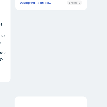
Аллергия на смесь?
3 ответа
на
лых
,
как
у.