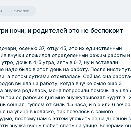
и
Психолог
три ночи, и родителей это не беспокоит
дочери, осенью 37, отцу 45, это их единственный
ния внучки сложился определенный режим работы и
тро, дочь в 4-5 утра, зять в 6-7, ну и вставали
не надо было в этот день на работу. После институт
и, а потом сутками отсыпалась. Сейчас она работа
 родов вышла на работу, когда внучке было ещё 3
а внучка родилась, меня попросили помочь, я ушла 
и три ее рабочих дня мне внучкупривозят.Будят в 12
ь сонная, гуляем от силы 1.5 часа, и в 5 или 6 вечер
ня на улице в коляске, так повелось с самого
рудью, поэтому нам с зятем уложить ее на дневной 
ати внучка очень любит спать на улице. Вечерами о