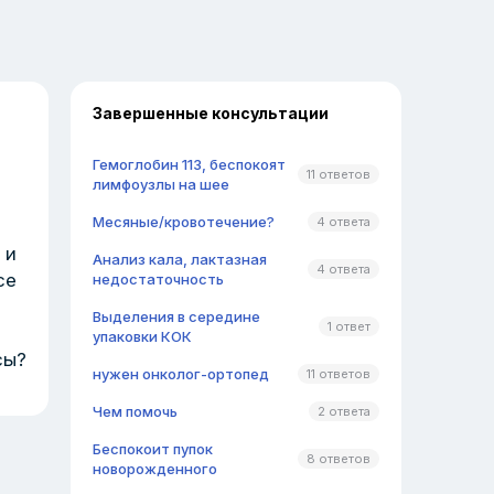
Завершенные консультации
Гемоглобин 113, беспокоят
11 ответов
лимфоузлы на шее
Месяные/кровотечение?
4 ответа
 и
Анализ кала, лактазная
4 ответа
се
недостаточность
Выделения в середине
1 ответ
упаковки КОК
сы?
нужен онколог-ортопед
11 ответов
Чем помочь
2 ответа
Беспокоит пупок
8 ответов
новорожденного