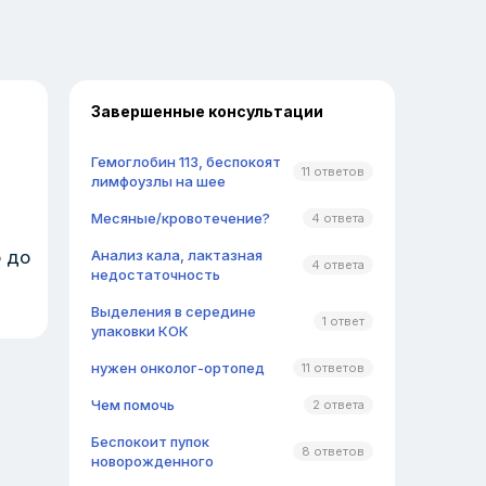
Завершенные консультации
Гемоглобин 113, беспокоят
11 ответов
лимфоузлы на шее
Месяные/кровотечение?
4 ответа
 до
Анализ кала, лактазная
4 ответа
недостаточность
Выделения в середине
1 ответ
упаковки КОК
нужен онколог-ортопед
11 ответов
Чем помочь
2 ответа
Беспокоит пупок
8 ответов
новорожденного