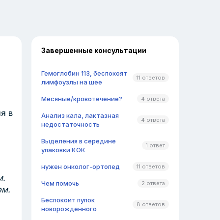
Завершенные консультации
Гемоглобин 113, беспокоят
11 ответов
лимфоузлы на шее
Месяные/кровотечение?
4 ответа
я в
Анализ кала, лактазная
4 ответа
недостаточность
Выделения в середине
1 ответ
упаковки КОК
нужен онколог-ортопед
11 ответов
м.
Чем помочь
2 ответа
ем.
Беспокоит пупок
8 ответов
новорожденного