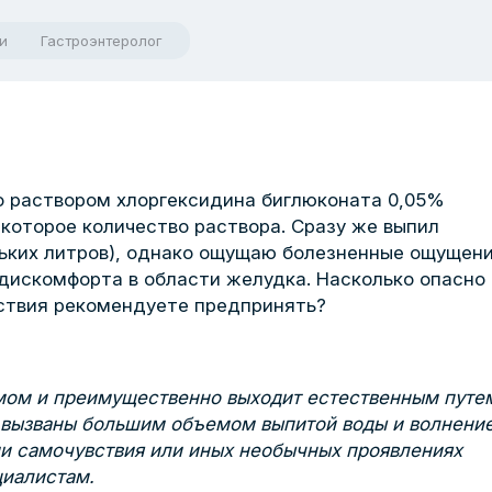
и
Гастроэнтеролог
о раствором хлоргексидина биглюконата 0,05%
екоторое количество раствора. Сразу же выпил
льких литров), однако ощущаю болезненные ощущени
 дискомфорта в области желудка. Насколько опасно
ствия рекомендуете предпринять?
змом и преимущественно выходит естественным путе
 вызваны большим объемом выпитой воды и волнени
ии самочувствия или иных необычных проявлениях
циалистам.