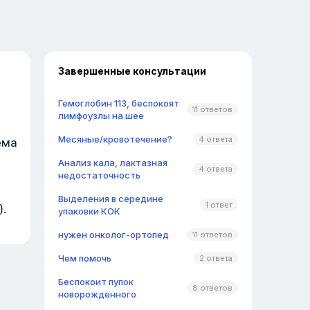
Завершенные консультации
Гемоглобин 113, беспокоят
11 ответов
лимфоузлы на шее
Месяные/кровотечение?
4 ответа
ема
Анализ кала, лактазная
4 ответа
недостаточность
Выделения в середине
1 ответ
.
упаковки КОК
нужен онколог-ортопед
11 ответов
Чем помочь
2 ответа
Беспокоит пупок
8 ответов
новорожденного