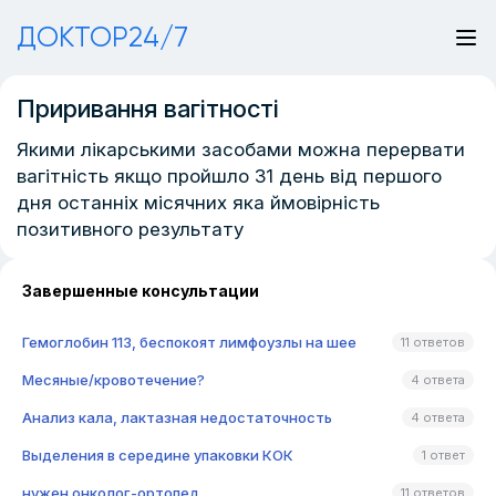
ДОКТОР24/7
Приривання вагітності
Якими лікарськими засобами можна перервати
вагітність якщо пройшло 31 день від першого
дня останніх місячних яка ймовірність
позитивного результату
Завершенные консультации
Гемоглобин 113, беспокоят лимфоузлы на шее
11 ответов
Месяные/кровотечение?
4 ответа
Анализ кала, лактазная недостаточность
4 ответа
Выделения в середине упаковки КОК
1 ответ
нужен онколог-ортопед
11 ответов