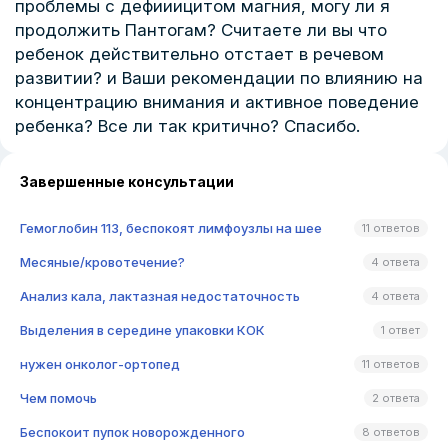
проблемы с дефииицитом магния, могу ли я
продолжить Пантогам? Считаете ли вы что
ребенок действительно отстает в речевом
развитии? и Ваши рекомендации по влиянию на
концентрацию внимания и активное поведение
ребенка? Все ли так критично? Спасибо.
Завершенные консультации
Гемоглобин 113, беспокоят лимфоузлы на шее
11 ответов
Месяные/кровотечение?
4 ответа
Анализ кала, лактазная недостаточность
4 ответа
Выделения в середине упаковки КОК
1 ответ
нужен онколог-ортопед
11 ответов
Чем помочь
2 ответа
Беспокоит пупок новорожденного
8 ответов