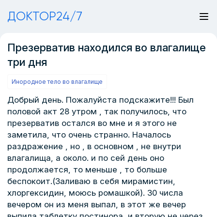
ДОКТОР24/7
Презерватив находился во влагалище
три дня
Инородное тело во влагалище
Добрый день. Пожалуйста подскажите!!! Был
половой акт 28 утром , так получилось, что
презерватив остался во мне и я этого не
заметила, что очень странно. Началось
раздражение , но , в основном , не внутри
влагалища, а около. и по сей день оно
продолжается, то меньше , то больше
беспокоит.(Заливаю в себя мирамистин,
хлоргексидин, моюсь ромашкой). 30 числа
вечером он из меня выпал, в этот же вечер
выпила таблетку постинора, и вторую не через