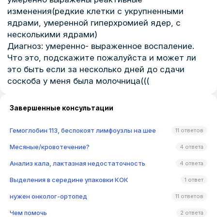
изменения(редкие клетки с укрупненными
ядрами, умеренной гиперхромией ядер, с
несколькими ядрами)
Диагноз: умеренно- выраженное воспаление.
Что это, подскажите пожалуйста и может ли
это быть если за несколько дней до сдачи
соскоба у меня была молочница(((
Завершенные консультации
Гемоглобин 113, беспокоят лимфоузлы на шее
11 ответов
Месяные/кровотечение?
4 ответа
Анализ кала, лактазная недостаточность
4 ответа
Выделения в середине упаковки КОК
1 ответ
нужен онколог-ортопед
11 ответов
Чем помочь
2 ответа