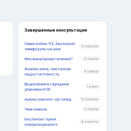
Завершенные консультации
Гемоглобин 113, беспокоят
11 ответов
лимфоузлы на шее
Месяные/кровотечение?
4 ответа
Анализ кала, лактазная
4 ответа
недостаточность
Выделения в середине
1 ответ
упаковки КОК
нужен онколог-ортопед
11 ответов
Чем помочь
2 ответа
Беспокоит пупок
8 ответов
новорожденного