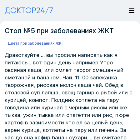
ДОКТОР24/7
Стол №5 при заболеваниях ЖКТ
Диета при заболеваниях ЖКТ
Дравствуйте ... вы просили написать как я
питаюсь... вот один день например Утро
овсяная каша, или омлет творог смешанный
сметаной и бананом. Чай. 11: 00 запеканка
творожная, рисовая молоч каша чай. Обед в
столовой суп лапша, овощ гарнир с рыбой или с
курицей, компот. Полдник котлета на пару
говядина или куриная с черным рисом или же
тыква. ужин тыква или спагетти или рис, пюре
картоф в зависимости что ел за целый день,
варен курица, котлеты на пару или печень. За
час до сна кефир банан сухари.... вы считаете