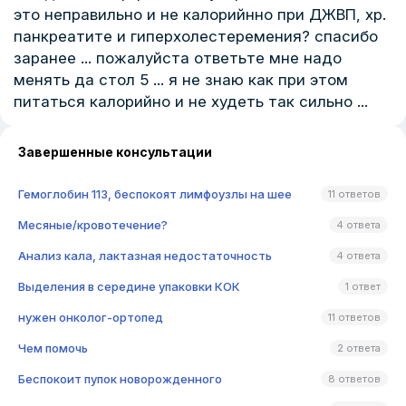
это неправильно и не калорийнно при ДЖВП, хр.
панкреатите и гиперхолестеремения? спасибо
заранее ... пожалуйста ответьте мне надо
менять да стол 5 ... я не знаю как при этом
питаться калорийно и не худеть так сильно ...
Завершенные консультации
Гемоглобин 113, беспокоят лимфоузлы на шее
11 ответов
Месяные/кровотечение?
4 ответа
Анализ кала, лактазная недостаточность
4 ответа
Выделения в середине упаковки КОК
1 ответ
нужен онколог-ортопед
11 ответов
Чем помочь
2 ответа
Беспокоит пупок новорожденного
8 ответов