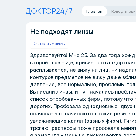
ДОКТОР24/7
Главная
Консультаци
Не подходят линзы
Контактные линзы
Здравствуйте! Мне 25. За два года хожде
второй глаз - 2,5, кривизна стандартная 
расплывается, не вижу ни лиц, ни надпи
контуров предметов не вижу даже вблиз
давление, все нормально, проблемы тол
Выписали линзы, и тут начались пробле
список опробованных фирм, потому что 
дорогих. Пробовала однодневные, двухн
полчаса- час начинаются такие рези в гл
увлажняющие капли (разных фирм). Гиги
трогаю, растворы тоже пробовала менят
я заметила - меньше дискомфорта дост