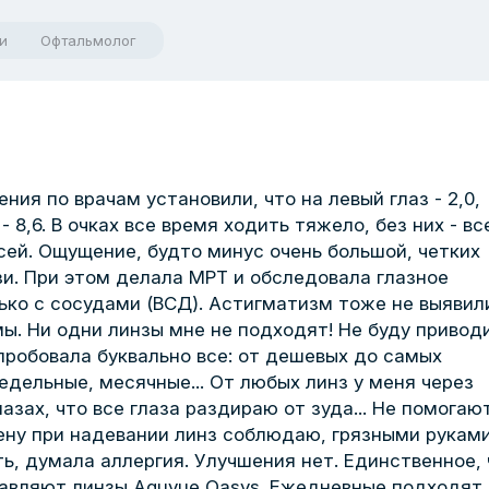
и
Офтальмолог
ния по врачам установили, что на левый глаз - 2,0,
- 8,6. В очках все время ходить тяжело, без них - вс
сей. Ощущение, будто минус очень большой, четких
и. При этом делала МРТ и обследовала глазное
ько с сосудами (ВСД). Астигматизм тоже не выявил
мы. Ни одни линзы мне не подходят! Не буду привод
пробовала буквально все: от дешевых до самых
едельные, месячные... От любых линз у меня через
азах, что все глаза раздираю от зуда... Не помогаю
ену при надевании линз соблюдаю, грязными руками
ь, думала аллергия. Улучшения нет. Единственное, 
авляют линзы Aquvue Oasys. Ежедневные подходят