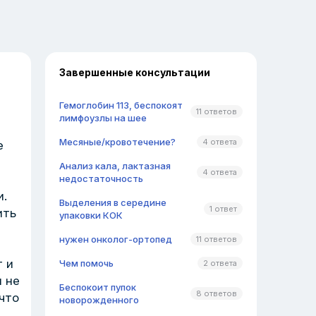
Завершенные консультации
Гемоглобин 113, беспокоят
11 ответов
лимфоузлы на шее
Месяные/кровотечение?
4 ответа
е
Анализ кала, лактазная
4 ответа
недостаточность
и.
Выделения в середине
1 ответ
ить
упаковки КОК
нужен онколог-ортопед
11 ответов
т и
Чем помочь
2 ответа
 не
Беспокоит пупок
8 ответов
что
новорожденного