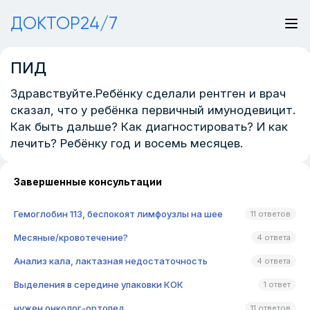
ДОКТОР24/7
ПИД
Здравствуйте.Ребёнку сделали рентген и врач
сказал, что у ребёнка первичный имунодевицит.
Как быть дальше? Как диагностировать? И как
лечить? Ребёнку год и восемь месяцев.
Завершенные консультации
Гемоглобин 113, беспокоят лимфоузлы на шее
11 ответов
Месяные/кровотечение?
4 ответа
Анализ кала, лактазная недостаточность
4 ответа
Выделения в середине упаковки КОК
1 ответ
нужен онколог-ортопед
11 ответов