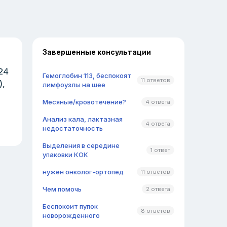
Завершенные консультации
24
Гемоглобин 113, беспокоят
11 ответов
),
лимфоузлы на шее
Месяные/кровотечение?
4 ответа
Анализ кала, лактазная
4 ответа
недостаточность
Выделения в середине
1 ответ
упаковки КОК
нужен онколог-ортопед
11 ответов
Чем помочь
2 ответа
Беспокоит пупок
8 ответов
новорожденного