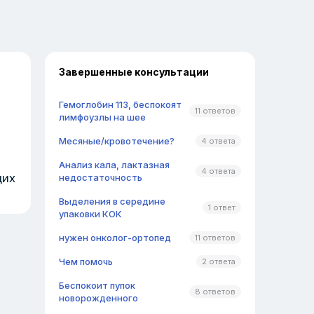
Завершенные консультации
Гемоглобин 113, беспокоят
11 ответов
лимфоузлы на шее
Месяные/кровотечение?
4 ответа
Анализ кала, лактазная
4 ответа
щих
недостаточность
Выделения в середине
1 ответ
упаковки КОК
нужен онколог-ортопед
11 ответов
Чем помочь
2 ответа
Беспокоит пупок
8 ответов
новорожденного