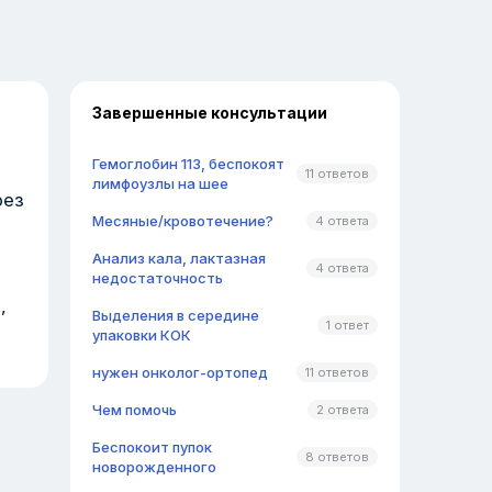
Завершенные консультации
Гемоглобин 113, беспокоят
11 ответов
лимфоузлы на шее
рез
Месяные/кровотечение?
4 ответа
Анализ кала, лактазная
4 ответа
недостаточность
,
Выделения в середине
1 ответ
упаковки КОК
нужен онколог-ортопед
11 ответов
Чем помочь
2 ответа
Беспокоит пупок
8 ответов
новорожденного