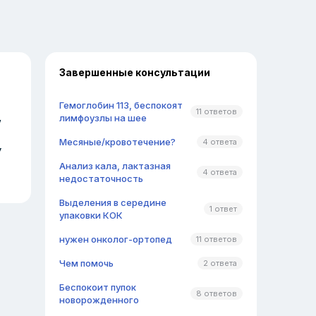
Завершенные консультации
Гемоглобин 113, беспокоят
11 ответов
,
лимфоузлы на шее
Месяные/кровотечение?
4 ответа
у
Анализ кала, лактазная
4 ответа
недостаточность
Выделения в середине
1 ответ
упаковки КОК
нужен онколог-ортопед
11 ответов
Чем помочь
2 ответа
Беспокоит пупок
8 ответов
новорожденного