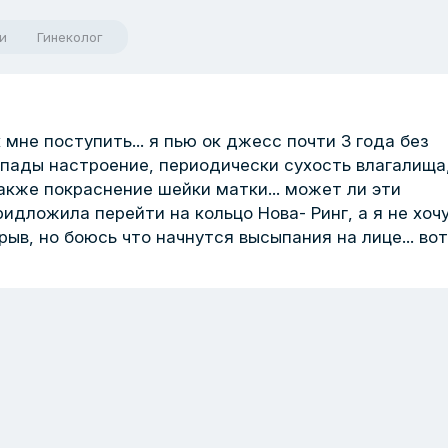
и
Гинеколог
мне поступить... я пью ок джесс почти 3 года без
репады настроение, периодически сухость влагалища
акже покраснение шейки матки... может ли эти
дложила перейти на кольцо Нова- Ринг, а я не хоч
ыв, но боюсь что начнутся высыпания на лице... вот