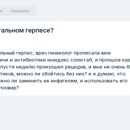
и
Гинеколог
тальном герпесе?
льный герпес, врач гинеколог прописала мне
вечи и антибиотики юнидокс солютаб, я проошла ку
спустя неделю произошел рецидив, и мне не очень 
тиков, можно ли обойтись без них? и я думаю, что
жно ли заменить ее инфагелем, и использовать его
лоовир?