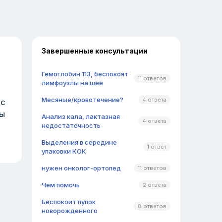
Завершенные консультации
Гемоглобин 113, беспокоят
11 ответов
лимфоузлы на шее
Месяные/кровотечение?
4 ответа
рс
бы
Анализ кала, лактазная
4 ответа
недостаточность
Выделения в середине
1 ответ
упаковки КОК
нужен онколог-ортопед
11 ответов
Чем помочь
2 ответа
Беспокоит пупок
8 ответов
новорожденного