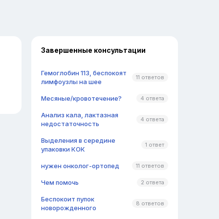
Завершенные консультации
Гемоглобин 113, беспокоят
11 ответов
лимфоузлы на шее
Месяные/кровотечение?
4 ответа
Анализ кала, лактазная
4 ответа
недостаточность
Выделения в середине
1 ответ
упаковки КОК
нужен онколог-ортопед
11 ответов
Чем помочь
2 ответа
Беспокоит пупок
8 ответов
новорожденного