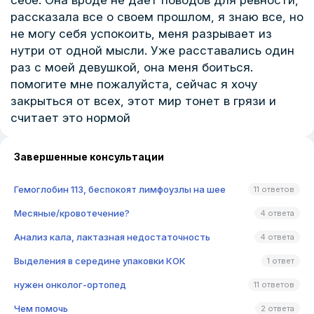
себе. Она вроде не даёт поводов для ревности,
рассказала все о своем прошлом, я знаю все, но
не могу себя успокоить, меня разрывает из
нутри от одной мысли. Уже расставались один
раз с моей девушкой, она меня боиться.
помогите мне пожалуйста, сейчас я хочу
закрыться от всех, этот мир тонет в грязи и
считает это нормой
Завершенные консультации
Гемоглобин 113, беспокоят лимфоузлы на шее
11 ответов
Месяные/кровотечение?
4 ответа
Анализ кала, лактазная недостаточность
4 ответа
Выделения в середине упаковки КОК
1 ответ
нужен онколог-ортопед
11 ответов
Чем помочь
2 ответа