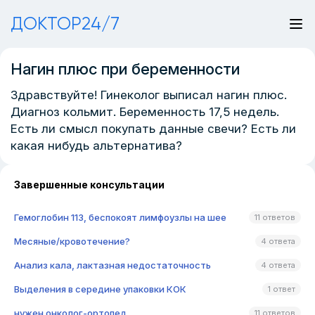
ДОКТОР24/7
Нагин плюс при беременности
Здравствуйте! Гинеколог выписал нагин плюс.
Диагноз кольмит. Беременность 17,5 недель.
Есть ли смысл покупать данные свечи? Есть ли
какая нибудь альтернатива?
Завершенные консультации
Гемоглобин 113, беспокоят лимфоузлы на шее
11 ответов
Месяные/кровотечение?
4 ответа
Анализ кала, лактазная недостаточность
4 ответа
Выделения в середине упаковки КОК
1 ответ
нужен онколог-ортопед
11 ответов