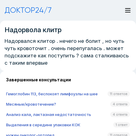
ДОКТОР24/7
Надорвола клитр
Надорвался клитор . нечего не болит , но чуть
чуть кровоточит . очень перепугалась . может
подскажите как поступить ? сама сталкиваюсь
с таким впервые
Завершенные консультации
Гемоглобин 113, беспокоят лимфоузлы на шее
11 ответов
Месяные/кровотечение?
4 ответа
Анализ кала, лактазная недостаточность
4 ответа
Выделения в середине упаковки КОК
1 ответ
нужен онколог-ортопед
11 ответов