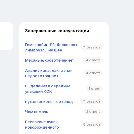
Завершенные консультации
Гемоглобин 113, беспокоят
11 ответов
лимфоузлы на шее
Месяные/кровотечение?
4 ответа
Анализ кала, лактазная
4 ответа
недостаточность
Выделения в середине
1 ответ
упаковки КОК
нужен онколог-ортопед
11 ответов
Чем помочь
2 ответа
Беспокоит пупок
8 ответов
новорожденного