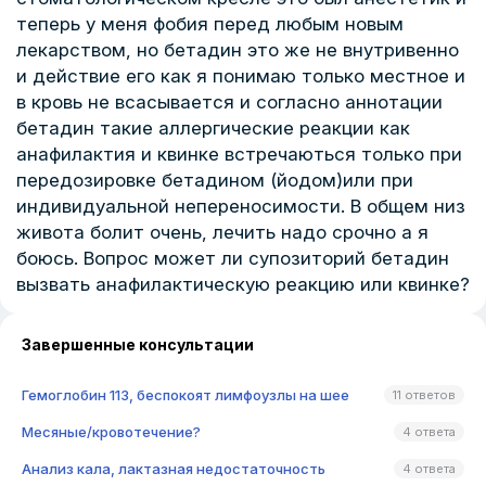
теперь у меня фобия перед любым новым
лекарством, но бетадин это же не внутривенно
и действие его как я понимаю только местное и
в кровь не всасывается и согласно аннотации
бетадин такие аллергические реакции как
анафилактия и квинке встречаються только при
передозировке бетадином (йодом)или при
индивидуальной непереносимости. В общем низ
живота болит очень, лечить надо срочно а я
боюсь. Вопрос может ли супозиторий бетадин
вызвать анафилактическую реакцию или квинке?
Завершенные консультации
Гемоглобин 113, беспокоят лимфоузлы на шее
11 ответов
Месяные/кровотечение?
4 ответа
Анализ кала, лактазная недостаточность
4 ответа