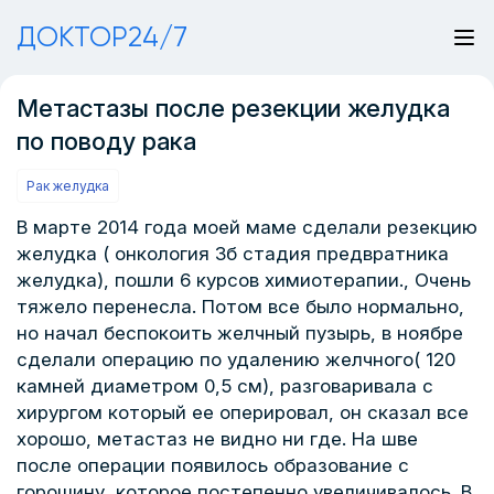
ДОКТОР24/7
Метастазы после резекции желудка
по поводу рака
Рак желудка
В марте 2014 года моей маме сделали резекцию
желудка ( онкология 3б стадия предвратника
желудка), пошли 6 курсов химиотерапии., Очень
тяжело перенесла. Потом все было нормально,
но начал беспокоить желчный пузырь, в ноябре
сделали операцию по удалению желчного( 120
камней диаметром 0,5 см), разговаривала с
хирургом который ее оперировал, он сказал все
хорошо, метастаз не видно ни где. На шве
после операции появилось образование с
горошину, которое постепенно увеличивалось. В