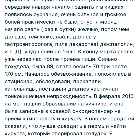
середине января начало тошнить и в кишках
появилось бурчание, очень сильное и громкое,
болей практически не было, спустя месяц
начало рвать ( раз в сутки) желчью, потом чем
дальше, тем хуже, наблюдалась у
гастроэнторолога, пила лекарства( дюспатолин,
и т. Д), улудшений не было. К концу марта рвало
уже через час после приема пищи. Сильно
похудела, была 89, стала весить 70 при росте
170 см. Началось обезвоживание, положилась в
стационар, обследовали, прокапали
капельницы, поставили диагноз частичная
тонкокишечная непроходимость. В феврале 2016
на мрт нашли образование на яичнике, и она
была записана в краевой онкодиспансер на
прием к гинекологу и хирургу. В нашем городе ей
сказали, что лучше съездить в пермь и найти
хирурга, который оперировал желудок. Я