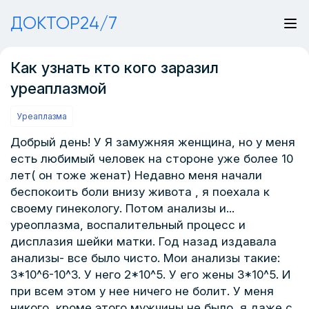
ДОКТОР24/7
Как узнать кто кого заразил
уреаплазмой
Уреаплазма
Добрый день! У Я замужняя женщина, но у меня
есть любимый человек на стороне уже более 10
лет( он тоже женат) Недавно меня начали
беспокоить боли внизу живота , я поехала к
своему гинекологу. Потом анализы и...
уреоплазма, воспалительный процесс и
дисплазия шейки матки. Год назад издавала
анализы- все было чисто. Мои анализы такие:
3*10^6-10^3. У него 2*10^5. У его жены 3*10^5. И
при всем этом у нее ничего не болит. У меня
никого, кроме этого мужчины не было, я даже с