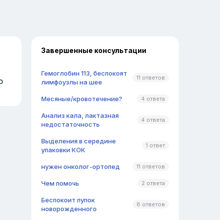
Завершенные консультации
Гемоглобин 113, беспокоят
11 ответов
о
лимфоузлы на шее
Месяные/кровотечение?
4 ответа
Анализ кала, лактазная
4 ответа
недостаточность
Выделения в середине
1 ответ
упаковки КОК
нужен онколог-ортопед
11 ответов
Чем помочь
2 ответа
Беспокоит пупок
8 ответов
новорожденного