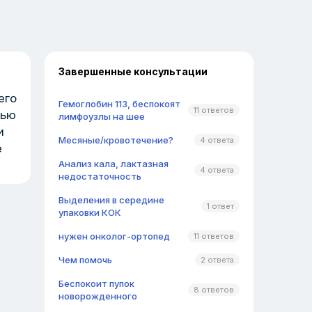
Завершенные консультации
его
Гемоглобин 113, беспокоят
11 ответов
тью
лимфоузлы на шее
и
Месяные/кровотечение?
4 ответа
е
Анализ кала, лактазная
4 ответа
недостаточность
Выделения в середине
1 ответ
упаковки КОК
нужен онколог-ортопед
11 ответов
Чем помочь
2 ответа
Беспокоит пупок
8 ответов
новорожденного