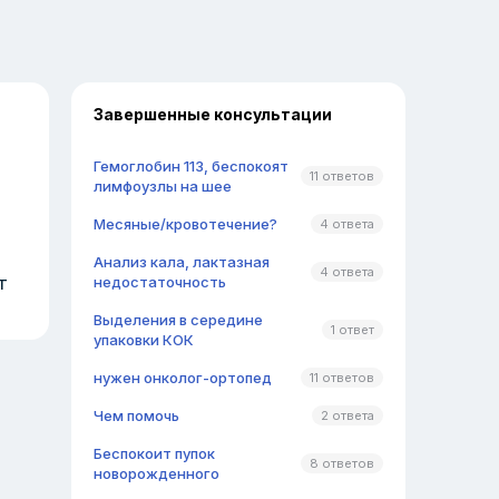
Завершенные консультации
Гемоглобин 113, беспокоят
11 ответов
лимфоузлы на шее
Месяные/кровотечение?
4 ответа
Анализ кала, лактазная
4 ответа
т
недостаточность
Выделения в середине
1 ответ
упаковки КОК
нужен онколог-ортопед
11 ответов
Чем помочь
2 ответа
Беспокоит пупок
8 ответов
новорожденного