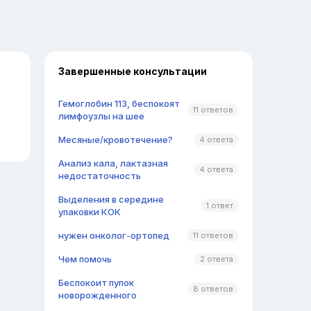
Завершенные консультации
Гемоглобин 113, беспокоят
11 ответов
лимфоузлы на шее
Месяные/кровотечение?
4 ответа
Анализ кала, лактазная
4 ответа
недостаточность
Выделения в середине
1 ответ
упаковки КОК
нужен онколог-ортопед
11 ответов
Чем помочь
2 ответа
Беспокоит пупок
8 ответов
новорожденного