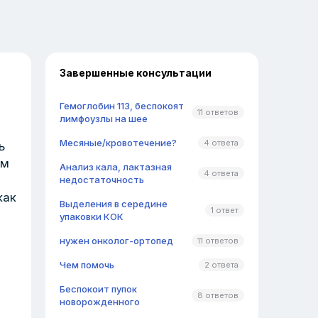
Завершенные консультации
Гемоглобин 113, беспокоят
11 ответов
лимфоузлы на шее
Месяные/кровотечение?
4 ответа
ь
ам
Анализ кала, лактазная
4 ответа
недостаточность
как
Выделения в середине
1 ответ
упаковки КОК
нужен онколог-ортопед
11 ответов
Чем помочь
2 ответа
Беспокоит пупок
8 ответов
новорожденного