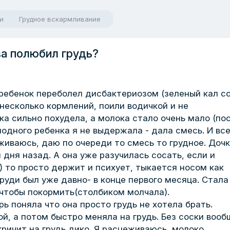
и
Грудное вскармливание
ва полюбил грудь?
 ребенок переболел дисбактериозом (зеленый кал с
несколько кормлений, поили водичкой и не
ка сильно похудела, а молока стало очень мало (по
лодного ребенка я не выдержала - дала смесь. И все
живаюсь, даю по очереди то смесь то грудное. Дочк
 дня назад. А она уже разучилась сосать, если и
) то просто держит и психует, тыкается носом как
руди был уже давно- в конце первого месяца. Стала
 чтобы покормить(столбиком молчала).
рь поняла что она просто грудь не хотела брать.
й, а потом быстро меняла на грудь. Без соски вооб
кричит на грудь дико. Я расцеживаюсь, молоко