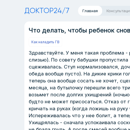
ДОКТОР24/7
Главная
Консультаци
Что делать, чтобы ребенок сно
Как наладить ГВ
Здравствуйте. У меня такая проблема -
слизью). По совету бабушки пропустила 
сцеживалась. Стул нормализовался, доч
обеда вообще пусто). На дикие крики го
теперь она вообще сосать не хочет, сце
месяца, на бутылочку перешли всего три
возьмет после долгих ухищрений (ночью
будто не может присосаться. Отказ от г
кричать на руках (когда ложишь на руку
Испереживалась что у нее болит, а тепе
Ухищрялась - сначала успокаивала соско
не брала грудь. А после смесей вообще 