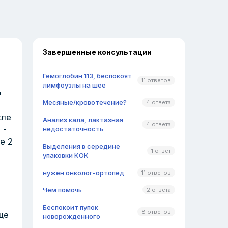
Завершенные консультации
Гемоглобин 113, беспокоят
11 ответов
лимфоузлы на шее
о
Месяные/кровотечение?
4 ответа
сле
Анализ кала, лактазная
4 ответа
 -
недостаточность
е 2
Выделения в середине
1 ответ
упаковки КОК
нужен онколог-ортопед
11 ответов
Чем помочь
2 ответа
Беспокоит пупок
8 ответов
ще
новорожденного