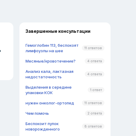
Завершенные консультации
Гемоглобин 113, беспокоят
11 ответов
ь
лимфоузлы на шее
Месяные/кровотечение?
4 ответа
Анализ кала, лактазная
4 ответа
недостаточность
Выделения в середине
1 ответ
упаковки КОК
нужен онколог-ортопед
11 ответов
Чем помочь
2 ответа
Беспокоит пупок
8 ответов
новорожденного