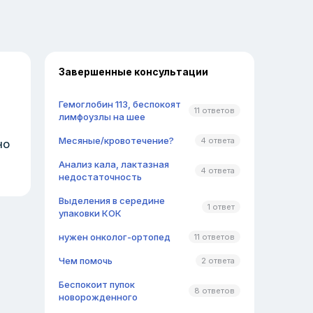
Завершенные консультации
Гемоглобин 113, беспокоят
11 ответов
лимфоузлы на шее
Месяные/кровотечение?
4 ответа
но
Анализ кала, лактазная
4 ответа
недостаточность
Выделения в середине
1 ответ
упаковки КОК
нужен онколог-ортопед
11 ответов
Чем помочь
2 ответа
Беспокоит пупок
8 ответов
новорожденного