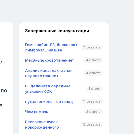
Завершенные консультации
Гемоглобин 113, беспокоят
11 ответов
лимфоузлы на шее
Месяные/кровотечение?
4 ответа
е
Анализ кала, лактазная
4 ответа
недостаточность
Выделения в середине
1 ответ
 по
упаковки КОК
нужен онколог-ортопед
11 ответов
х
Чем помочь
2 ответа
Беспокоит пупок
8 ответов
новорожденного