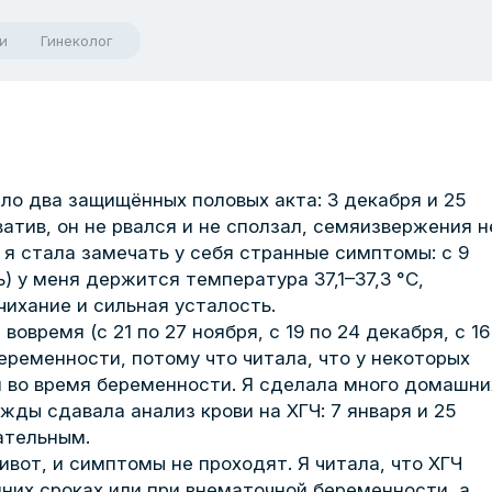
и
Гинеколог
ыло два защищённых половых акта: 3 декабря и 25
атив, он не рвался и не сползал, семяизвержения н
 я стала замечать у себя странные симптомы: с 9
ь) у меня держится температура 37,1–37,3 °C,
чихание и сильная усталость.
овремя (с 21 по 27 ноября, с 19 по 24 декабря, с 16
беременности, потому что читала, что у некоторых
 во время беременности. Я сделала много домашни
жды сдавала анализ крови на ХГЧ: 7 января и 25
ательным.
вот, и симптомы не проходят. Я читала, что ХГЧ
них сроках или при внематочной беременности, а