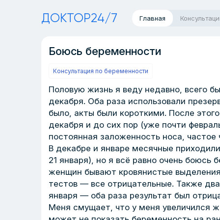
ДОКТОР24/7
Главная
Консультаци
Боюсь беременности
Консультация по беременности
Половую жизнь я веду недавно, всего б
декабря. Оба раза использовали презерв
было, акты были короткими. После этого
декабря и до сих пор (уже почти феврал
постоянная заложенность носа, частое 
В декабре и январе месячные приходили в
21 января), но я всё равно очень боюсь 
женщин бывают кровянистые выделения
тестов — все отрицательные. Также два
января — оба раза результат был отриц
Меня смущает, что у меня увеличился жи
может не показать беременность на ран