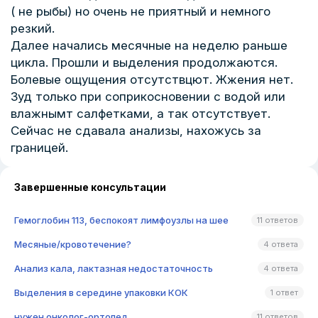
( не рыбы) но очень не приятный и немного
резкий.
Далее начались месячные на неделю раньше
цикла. Прошли и выделения продолжаются.
Болевые ощущения отсутствцют. Жжения нет.
Зуд только при соприкосновении с водой или
влажнымт салфетками, а так отсутствует.
Сейчас не сдавала анализы, нахожусь за
границей.
Завершенные консультации
Гемоглобин 113, беспокоят лимфоузлы на шее
11 ответов
Месяные/кровотечение?
4 ответа
Анализ кала, лактазная недостаточность
4 ответа
Выделения в середине упаковки КОК
1 ответ
нужен онколог-ортопед
11 ответов