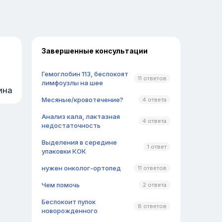
Завершенные консультации
Гемоглобин 113, беспокоят
11 ответов
лимфоузлы на шее
ина
Месяные/кровотечение?
4 ответа
Анализ кала, лактазная
4 ответа
недостаточность
Выделения в середине
1 ответ
упаковки КОК
нужен онколог-ортопед
11 ответов
Чем помочь
2 ответа
Беспокоит пупок
8 ответов
новорожденного