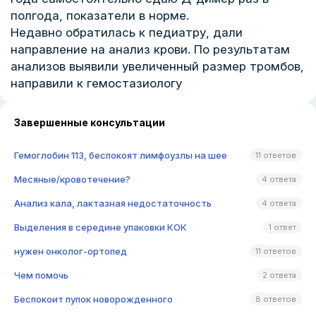
полгода, показатели в норме.
Недавно обратилась к педиатру, дали
направление на анализ крови. По результатам
анализов выявили увеличенный размер тромбов,
направили к гемостазиологу
Завершенные консультации
Гемоглобин 113, беспокоят лимфоузлы на шее
11 ответов
Месяные/кровотечение?
4 ответа
Анализ кала, лактазная недостаточность
4 ответа
Выделения в середине упаковки КОК
1 ответ
нужен онколог-ортопед
11 ответов
Чем помочь
2 ответа
Беспокоит пупок новорожденного
8 ответов