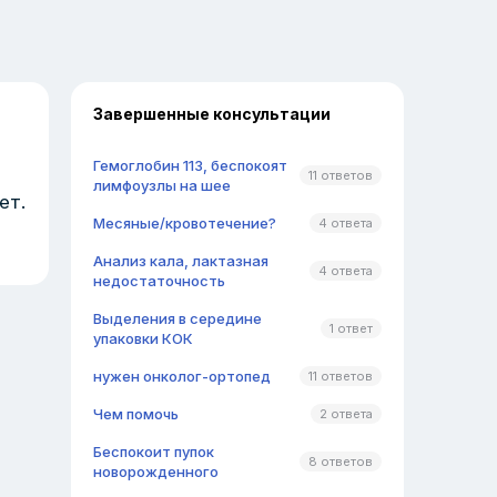
Завершенные консультации
Гемоглобин 113, беспокоят
11 ответов
лимфоузлы на шее
ет.
Месяные/кровотечение?
4 ответа
Анализ кала, лактазная
4 ответа
недостаточность
Выделения в середине
1 ответ
упаковки КОК
нужен онколог-ортопед
11 ответов
Чем помочь
2 ответа
Беспокоит пупок
8 ответов
новорожденного