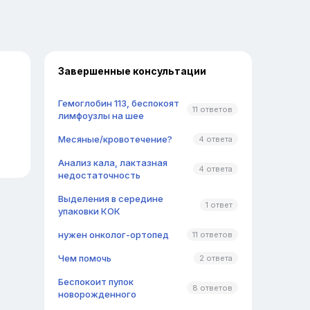
Завершенные консультации
Гемоглобин 113, беспокоят
11 ответов
лимфоузлы на шее
Месяные/кровотечение?
4 ответа
Анализ кала, лактазная
4 ответа
недостаточность
Выделения в середине
1 ответ
упаковки КОК
нужен онколог-ортопед
11 ответов
Чем помочь
2 ответа
Беспокоит пупок
8 ответов
новорожденного