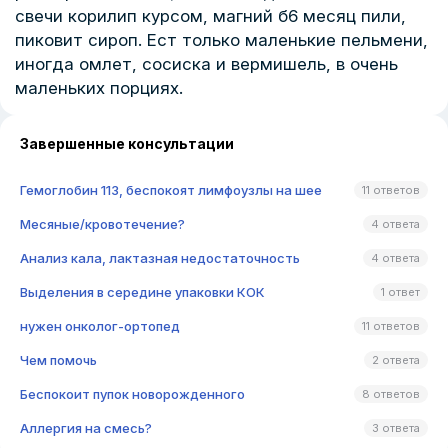
свечи корилип курсом, магний б6 месяц пили,
пиковит сироп. Ест только маленькие пельмени,
иногда омлет, сосиска и вермишель, в очень
маленьких порциях.
Завершенные консультации
Гемоглобин 113, беспокоят лимфоузлы на шее
11 ответов
Месяные/кровотечение?
4 ответа
Анализ кала, лактазная недостаточность
4 ответа
Выделения в середине упаковки КОК
1 ответ
нужен онколог-ортопед
11 ответов
Чем помочь
2 ответа
Беспокоит пупок новорожденного
8 ответов
Аллергия на смесь?
3 ответа