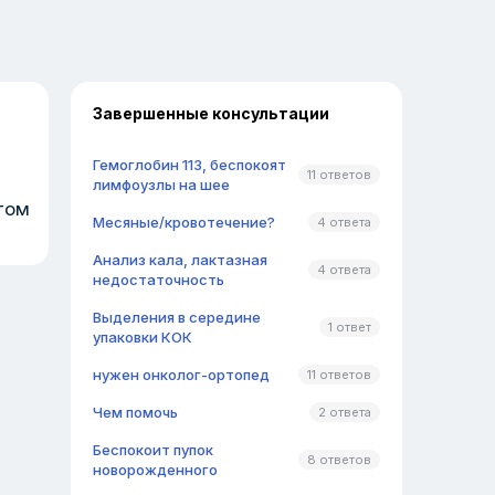
Завершенные консультации
Гемоглобин 113, беспокоят
11 ответов
лимфоузлы на шее
том
Месяные/кровотечение?
4 ответа
Анализ кала, лактазная
4 ответа
недостаточность
Выделения в середине
1 ответ
упаковки КОК
нужен онколог-ортопед
11 ответов
Чем помочь
2 ответа
Беспокоит пупок
8 ответов
новорожденного