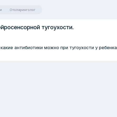
и
Отоларинголог
йросенсорной тугоухости.
какие антибиотики можно при тугоухости у ребенка