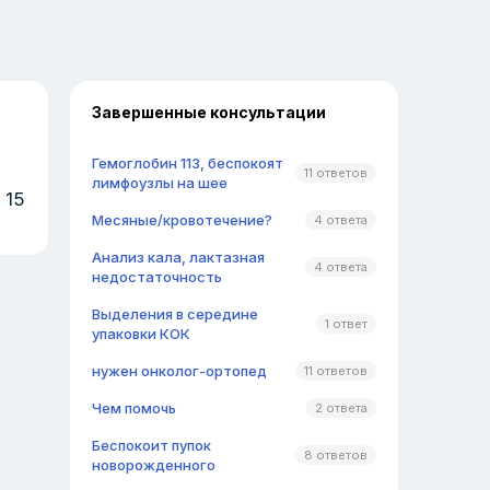
Завершенные консультации
Гемоглобин 113, беспокоят
11 ответов
лимфоузлы на шее
 15
Месяные/кровотечение?
4 ответа
Анализ кала, лактазная
4 ответа
недостаточность
Выделения в середине
1 ответ
упаковки КОК
нужен онколог-ортопед
11 ответов
Чем помочь
2 ответа
Беспокоит пупок
8 ответов
новорожденного