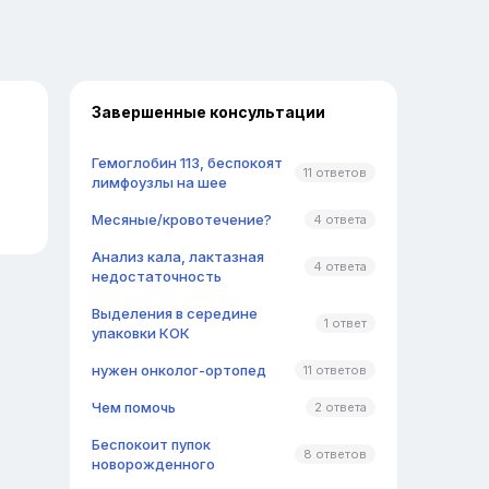
Завершенные консультации
Гемоглобин 113, беспокоят
11 ответов
лимфоузлы на шее
Месяные/кровотечение?
4 ответа
Анализ кала, лактазная
4 ответа
недостаточность
Выделения в середине
1 ответ
упаковки КОК
нужен онколог-ортопед
11 ответов
Чем помочь
2 ответа
Беспокоит пупок
8 ответов
новорожденного