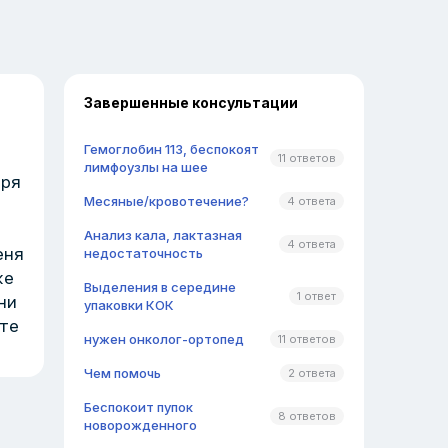
Завершенные консультации
Гемоглобин 113, беспокоят
11 ответов
лимфоузлы на шее
еря
Месяные/кровотечение?
4 ответа
Анализ кала, лактазная
4 ответа
еня
недостаточность
же
Выделения в середине
1 ответ
ни
упаковки КОК
ите
нужен онколог-ортопед
11 ответов
Чем помочь
2 ответа
Беспокоит пупок
8 ответов
новорожденного