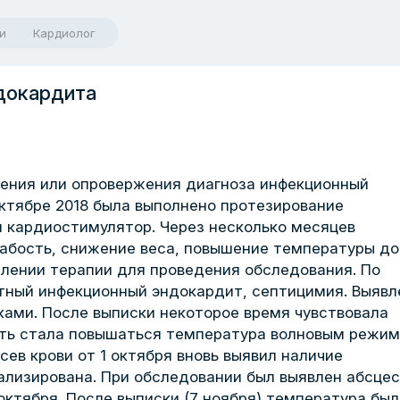
и
Кардиолог
докардита
ения или опровержения диагноза инфекционный
октябре 2018 была выполнено протезирование
ен кардиостимулятор. Через несколько месяцев
абость, снижение веса, повышение температуры до 
елении терапии для проведения обследования. По
ятный инфекционный эндокардит, септицимия. Выявл
иками. После выписки некоторое время чувствовала
пять стала повышаться температура волновым режи
сев крови от 1 октября вновь выявил наличие
итализирована. При обследовании был выявлен абсце
октября. После выписки (7 ноября) температура был