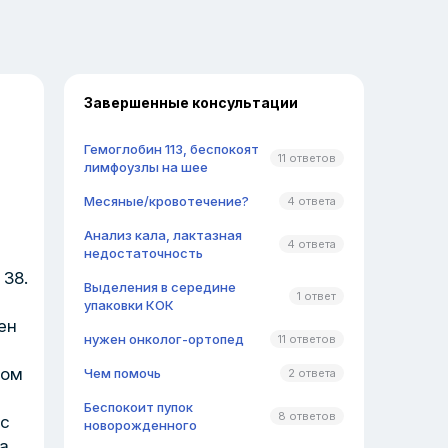
Завершенные консультации
Гемоглобин 113, беспокоят
11 ответов
лимфоузлы на шее
Месяные/кровотечение?
4 ответа
Анализ кала, лактазная
4 ответа
недостаточность
38.
Выделения в середине
1 ответ
упаковки КОК
ен
нужен онколог-ортопед
11 ответов
мом
Чем помочь
2 ответа
Беспокоит пупок
8 ответов
сс
новорожденного
а