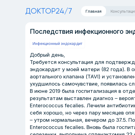
ДОКТОР24/7
Главная
Консультаци
Последствия инфекционного эн
Инфекционный эндокардит
Добрый день,
Требуется консультация для подтвержд
эндокардит у моей матери (82 года). В 
аортального клапана (TAVI) и установл
ухудшилось самочувствие, появилась сл
В июне 2019 была госпитализация в отд
результатам выставлен диагноз – веро
Enterococcus fecalies. Лечили антибиот
себя хорошо, но через пару месяцев о
– утром нормальная, вечером до 37.5. По
Enterococcus fecalies. Вновь была госп
селезенки, выполнена спленэктомия 22 