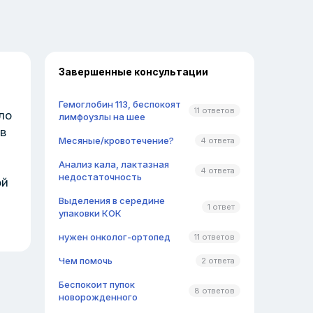
Завершенные консультации
Гемоглобин 113, беспокоят
11 ответов
ло
лимфоузлы на шее
в
Месяные/кровотечение?
4 ответа
Анализ кала, лактазная
4 ответа
недостаточность
ой
Выделения в середине
1 ответ
упаковки КОК
нужен онколог-ортопед
11 ответов
Чем помочь
2 ответа
Беспокоит пупок
8 ответов
новорожденного