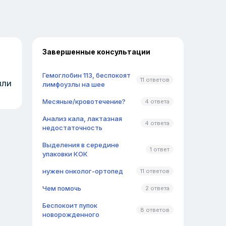
Завершенные консультации
Гемоглобин 113, беспокоят
11 ответов
или
лимфоузлы на шее
Месяные/кровотечение?
4 ответа
Анализ кала, лактазная
4 ответа
недостаточность
Выделения в середине
1 ответ
упаковки КОК
нужен онколог-ортопед
11 ответов
Чем помочь
2 ответа
Беспокоит пупок
8 ответов
новорожденного